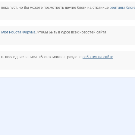
DR-t
Diamond Crumb
FONIKA
Juf
Julia 160483
Julletta
 пока пуст, но Вы можете посмотреть другие блоги на странице
рейтинга блог
t
Lissa*
Lonza
Mashyl
MilaVits@
Milady08
N@T@LK@
е
блог Робота Форума
, чтобы быть в курсе всех новостей сайта.
4
NataliaShap
NatusM
Nayada3881
Nery
OLING
Olushka)
ть последние записи в блогах можно в разделе
события на сайте
.
Svetylya20
Taisiya
Tau
VerukSa
Yanusik
anaida
elena-1983
elenasvyat
enotVK
gania
gorjulval
irulen