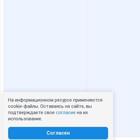
lala7878
lala88
qwertynn
remez1
крем
ксю77
Девочка Леночка
Девочк
На информационном ресурсе применяются
Статистика портрета:
cookie-файлы. Оставаясь на сайте, вы
подтверждаете свое
согласие
на их
сейчас просматривают портрет - 0
Людмила78
ЛенаС
использование.
зарегистрированные пользователи
посетившие портрет за 7 дней - 0
Согласен