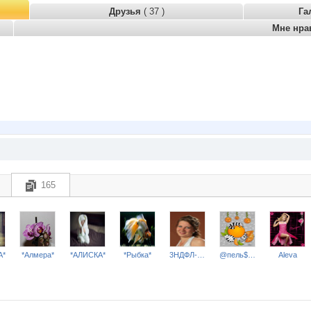
Друзья
( 37 )
Га
Мне нра
165
A*
*Алмера*
*АЛИСКА*
*Рыбка*
3НДФЛ-НН
@пель$ин0в@я к0шк@
Aleva