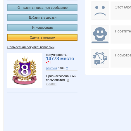
Carolink@
Choly
Этот блог
Отправить приватное сообщение
Добавить в друзья
Игнорировать
L1007
Ladyfirs
Посетит
Сделать подарок
Совместная покупка: взрослый
Nata1
Natali7
популярность:
Посмотре
14773 место
-7 ↓
рейтинг
1845
?
Привилегированный
пользователь
8
SoLnCa
Suad
уровня
cornflour
elen76