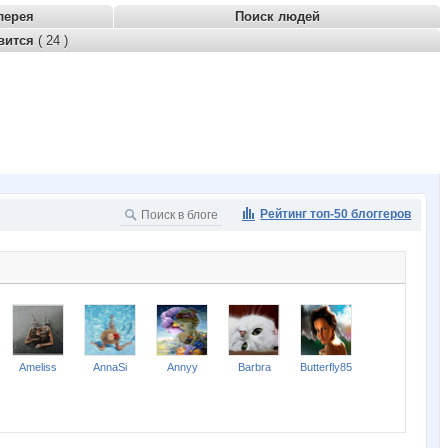
лерея
Поиск людей
вится
( 24 )
Рейтинг топ-50 блоггеров
Ameliss
AnnaSi
Annyy
Barbra
Butterfly85