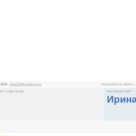
11184
:
irina11184.www.nn.ru
пользователь имеет 
е 1 года назад
настоящее имя:
Ирина