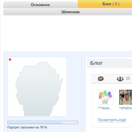
Блог
( 0 )
Основное
Шпионаж
Блог
25
***Любимка***
*VENER
Посмотреть ещё
Портрет заполнен на 78 %